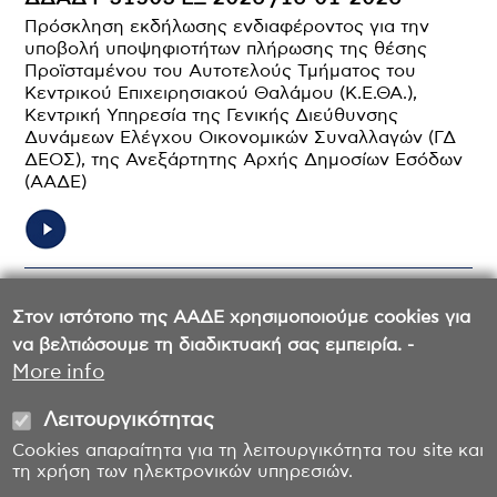
Πρόσκληση εκδήλωσης ενδιαφέροντος για την
υποβολή υποψηφιοτήτων πλήρωσης της θέσης
Προϊσταμένου του Αυτοτελούς Τμήματος του
Κεντρικού Επιχειρησιακού Θαλάμου (Κ.Ε.ΘΑ.),
Κεντρική Υπηρεσία της Γενικής Διεύθυνσης
Δυνάμεων Ελέγχου Οικονομικών Συναλλαγών (ΓΔ
ΔΕΟΣ), της Ανεξάρτητης Αρχής Δημοσίων Εσόδων
(ΑΑΔΕ)
Σελιδοποίηση
Στον ιστότοπο της ΑΑΔΕ χρησιμοποιούμε cookies για
Σελίδα
1
Σελίδα
2
3
Σελίδα
4
Σελίδα
5
Σελίδα
6
Σελίδα
7
Σελίδα
να βελτιώσουμε τη διαδικτυακή σας εμπειρία. -
More info
Λειτουργικότητας
Cookies απαραίτητα για τη λειτουργικότητα του site και
τη χρήση των ηλεκτρονικών υπηρεσιών.