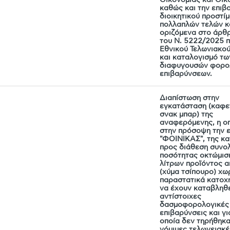
καθώς και την επιβ
διοικητικού προστίμ
πολλαπλών τελών κ
οριζόμενα στο άρθ
του Ν. 5222/2025 π
Εθνικού Τελωνιακο
και καταλογισμό τω
διαφυγουσών φορο
επιβαρύνσεων.
Διαπίστωση στην
εγκατάσταση (καφετ
σνακ μπαρ) της
αναφερόμενης, η ο
στην πρόσοψη την 
"ΦΟΙΝΙΚΑΣ", της κ
προς διάθεση συνο
ποσότητας οκτώμιση
λίτρων προϊόντος 
(χύμα τσίπουρο) χω
παραστατικά κατοχή
να έχουν καταβληθε
αντίστοιχες
δασμοφορολογικές
επιβαρύνσεις και γι
οποία δεν τηρήθηκα
νόμιμες τελωνειακέ