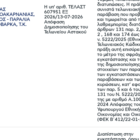
διατυπώσεις. Η πρά
Η υπ' αριθ. ΤΕΛΑΣΤ
ΚΑΣ
συνιστά τελωνειακ
607951 ΕΞ
ΛΟΑΚΑΡΝΑΝΙΑΣ,
παράβαση που προβ
2026/13-07-2026
ΟΣ - ΠΑΡΑΛΙΑ
και τιμωρείται από τ
Απόφαση
ΒΑΡΚΑ, Τ.Κ.
λαθρεμπορίας διατά
Δημοσιοποίησης του
9
άρθρων 131 παρ. 2,
Τελωνείου Αστακού
2 , 168 και 174 έως
ν. 5222/2025 (Εθνι
Τελωνειακός Κώδικα
πράξη αυτή επισύρει
το μέτρο της σφράγ
εγκατάστασης και τ
της δημοσιοποίησης
στοιχείων των παρ
των εγκαταστάσεων
παραβάσεων και τω
κυρώσεων, κατ’ εφ
των παρ. 5 και 6 τ
131 του Ν. 5222/20
της με αριθμό Α.10
2024 Απόφασης το
Υφυπουργού Εθνική
Οικονομίας και Οικ
(ΦΕΚ Β΄412/22-01-
Διαπίστωση στην
εγκατάσταση, όπου