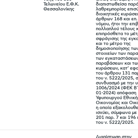
Τελωνείου Ε.Φ.Κ.
διαπιστωθείσα παρ
Θεσσαλονίκης
λαθρεμπορίας επισύ
διοικητικές κυρώσε
άρθρων 168 και επ. 
νόμου, ήτοι την επι
πολλαπλού τέλους 
επιπρόσθετα το μέτ
σφράγισης της εγκ
και το μέτρο της
δημοσιοποίησης τω
στοιχείων των παρ
των εγκαταστάσεων
παραβάσεων και τω
κυρώσεων, κατ’ εφ
του άρθρου 131 παρ
του ν. 5222/2025, 
συνδυασμό με την υπ
1006/2024 (ΦΕΚ Β
01-2024) απόφαση
Υφυπουργού Εθνική
Οικονομίας και Οικ
η οποία εξακολουθε
ισχύει, σύμφωνα με
201 παρ. 7 και 196 
του ν. 5222/2025.
Διαπίστωση στην