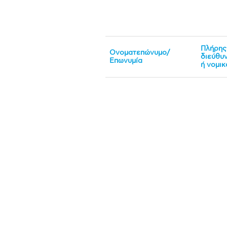
Πλήρης
Ονοματεπώνυμο/
διεύθυ
Επωνυμία
ή νομι