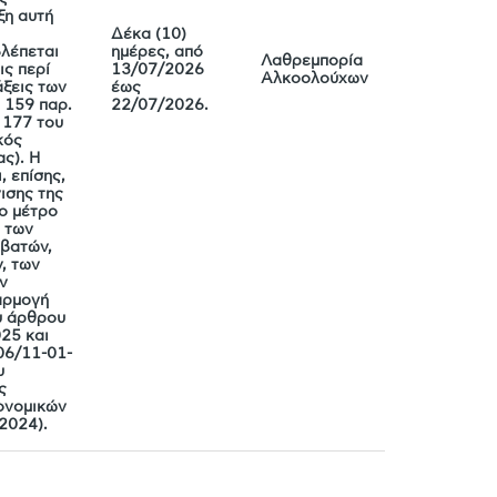
ξη αυτή
ή
Δέκα (10)
λέπεται
ημέρες, από
Λαθρεμπορία
ις περί
13/07/2026
Αλκοολούχων
ξεις των
έως
 159 παρ.
22/07/2026.
 177 του
κός
ς). Η
, επίσης,
ισης της
ο μέτρο
 των
αβατών,
, των
ν
αρμογή
ου άρθρου
25 και
06/11-01-
υ
ς
ονομικών
2024).