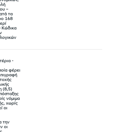
ολή
ου –
ατά τα
ρο 168
ερί
ύ Κώδικα
ν
λογικών
έρια -
ποία φέρει
επιγραφή
ατοχής
λικής
 (8,5)
απόσταξης
ρίς νόμιμα
ς, χωρίς
ί οι
α την
ν οι
ς