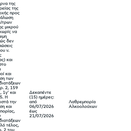
έρνα της
ρείας της
οχής προς
νάλωση
λίτρων
ης μικρού
χωρίς να
μιμη
θώς δεν
πώσεις
ου ν.
ς
ς) και
στο
ι
οί και
ση των
 διατάξεων
ρ. 2, 159
, 1γ’ και
Δεκαπέντε
5. Η
(15) ημέρες:
ιστά την
από
Λαθρεμπορία
ση και
06/07/2026
Αλκοολούχων
πορίας,
έως
ν
21/07/2026
διατάξεων
πλό τέλος,
. 2 του