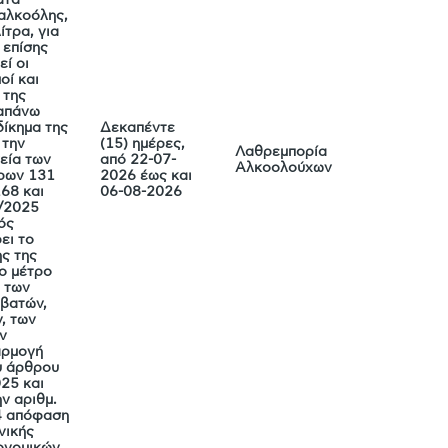
αλκοόλης,
ίτρα, για
 επίσης
εί οι
οί και
 της
ραπάνω
δίκημα της
Δεκαπέντε
 την
(15) ημέρες,
Λαθρεμπορία
εία των
από 22-07-
Αλκοολούχων
ρων 131
2026 έως και
168 και
06-08-2026
2/2025
ός
ει το
ς της
ο μέτρο
 των
αβατών,
, των
ν
αρμογή
ου άρθρου
25 και
ν αριθμ.
4 απόφαση
νικής
ονομικών,