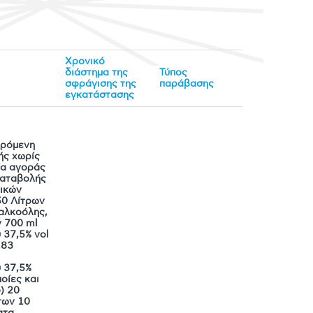
Χρονικό
διάστημα της
Τύπος
σφράγισης της
παράβασης
εγκατάστασης
ερόμενη
ής χωρίς
ία αγοράς
καταβολής
ικών
50 Λίτρων
αλκοόλης,
ν 700 ml
 37,5% vol
183
 37,5%
ποίες και
) 20
των 10
ατα