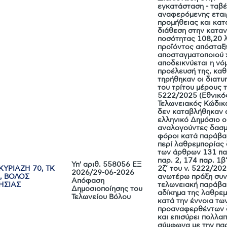
εγκατάσταση - ταβ
αναφερόμενης εται
προμήθειας και κατ
διάθεση στην κατα
ποσότητας 108,20 
προϊόντος απόσταξ
αποσταγματοποιού 
αποδεικνύεται η νό
προέλευσή της, κα
τηρήθηκαν οι διατυ
του τρίτου μέρους τ
5222/2025 (Εθνικό
Τελωνειακός Κώδικα
δεν καταβλήθηκαν 
ελληνικό Δημόσιο ο
αναλογούντες δασμ
φόροι κατά παράβα
περί λαθρεμπορίας
των άρθρων 131 πα
παρ. 2, 174 παρ. 1β’
Υπ' αριθ. 558056 ΕΞ
ΥΡΙΑΖΗ 70, ΤΚ
2ζ’ του ν. 5222/202
2026/29-06-2026
, ΒΟΛΟΣ
ανωτέρω πράξη συν
Απόφαση
ΗΣΙΑΣ
τελωνειακή παράβα
Δημοσιοποίησης του
αδίκημα της λαθρεμ
Τελωνείου Βόλου
κατά την έννοια τω
προαναφερθέντων 
και επισύρει πολλα
σύμφωνα με την παρ