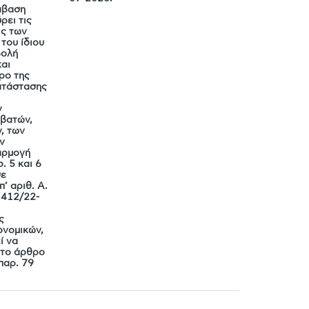
άβαση
ρει τις
ις των
του ίδιου
βολή
και
ρο της
ατάστασης
ν
αβατών,
, των
ν
αρμογή
. 5 και 6
σε
’ αριθ. Α.
΄412/22-
ς
ονομικών,
ί να
 το άρθρο
παρ. 79