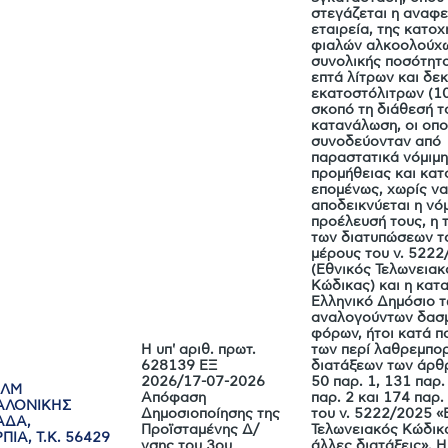
στεγάζεται η αναφ
εταιρεία, της κατο
φιαλών αλκοολούχω
συνολικής ποσότητ
επτά λίτρων και δε
εκατοστόλιτρων (10
σκοπό τη διάθεσή τ
κατανάλωση, οι οπο
συνοδεύονταν από
παραστατικά νόμιμ
προμήθειας και κατ
επομένως, χωρίς ν
αποδεικνύεται η νό
προέλευσή τους, η 
των διατυπώσεων το
μέρους του ν. 522
(Εθνικός Τελωνειακ
Κώδικας) και η κατ
Ελληνικό Δημόσιο 
αναλογούντων δασ
φόρων, ήτοι κατά 
Η υπ' αριθ. πρωτ.
των περί λαθρεμπο
628139 ΕΞ
διατάξεων των άρθ
2026/17-07-2026
50 παρ. 1, 131 παρ.
ΧΛΜ
Απόφαση
παρ. 2 και 174 παρ. 
ΑΛΟΝΙΚΗΣ
Δημοσιοποίησης της
του ν. 5222/2025 «
ΑΔΑ,
Προϊσταμένης Δ/
Τελωνειακός Κώδικ
ΠΙΑ, Τ.Κ. 56429
νσης του 3ου
άλλες διατάξεις». Η