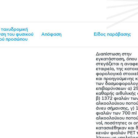
 ταχυδρομική
νση του φυσικού
Απόφαση
Είδος παράβασης
κού προσώπου
Διαπίστωση στην
εγκατάσταση, όπου
στεγάζεται η αναφ
εταιρεία, της κατοχ
φορολογικά στοιχε
και προηγούμενης 
των δασμοφορολογ
επιβαρύνσεων α) 2
καθαρής αιθυλικής 
β) 1372 φιαλών τω
αλκοολούχου ποτού
άνευ σήμανσης, γ) 
φιαλών των 700 ml
αλκοολούχου ποτού
vol, ποσότητες οι ο
κατασχέθηκαν και δ
κενών φιαλών PET 
λίτρων με υπολείμμ