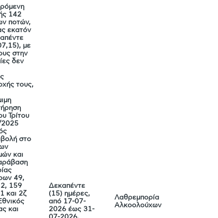
ερόμενη
χής 142
ν ποτών,
ας εκατόν
καπέντε
7,15), με
ους στην
ίες δεν
ης
οχής τους,
α
μιμη
τήρηση
υ Τρίτου
2/2025
ός
αβολή στο
των
μών και
παράβαση
ρίας
ρων 49,
 2, 159
Δεκαπέντε
1 και 2ζ
(15) ημέρες,
Λαθρεμπορία
Εθνικός
από 17-07-
Αλκοολούχων
ας και
2026 έως 31-
07-2026.