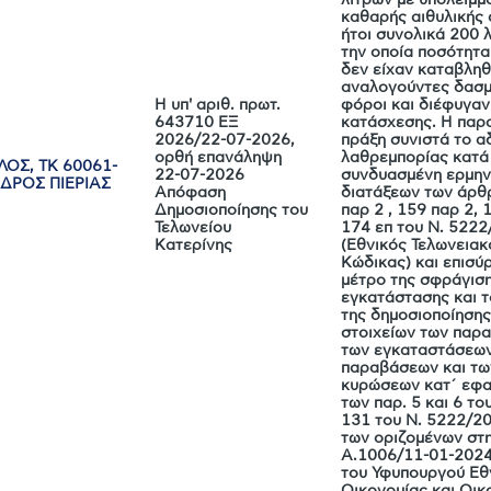
καθαρής αιθυλικής 
ήτοι συνολικά 200 λ
την οποία ποσότητα
δεν είχαν καταβληθ
αναλογούντες δασμ
Η υπ' αριθ. πρωτ.
φόροι και διέφυγαν
643710 ΕΞ
κατάσχεσης. Η πα
2026/22-07-2026,
πράξη συνιστά το α
ορθή επανάληψη
λαθρεμπορίας κατά
ΟΣ, ΤΚ 60061-
22-07-2026
συνδυασμένη ερμην
ΔΡΟΣ ΠΙΕΡΙΑΣ
Απόφαση
διατάξεων των άρθ
Δημοσιοποίησης του
παρ 2 , 159 παρ 2, 
Τελωνείου
174 επ του Ν. 522
Κατερίνης
(Εθνικός Τελωνειακ
Κώδικας) και επισύρ
μέτρο της σφράγιση
εγκατάστασης και τ
της δημοσιοποίησης
στοιχείων των παρ
των εγκαταστάσεων
παραβάσεων και τω
κυρώσεων κατ΄ εφ
των παρ. 5 και 6 τ
131 του Ν. 5222/20
των οριζομένων στη
Α.1006/11-01-202
του Υφυπουργού Εθ
Οικονομίας και Οικ