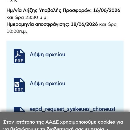
Γ.Χ.Κ.
Ημ/νία Λήξης Υποβολής Προσφορών: 16/06/2026
και ώρα 23:30 μ.μ.
Ημερομηνία αποσφράγισης: 18/06/2026
και ώρα
10:00π.μ.
Λήψη αρχείου
Λήψη αρχείου
espd_request_syskeues_choneusi
s.xml
Στον ιστότοπο της ΑΑΔΕ χρησιμοποιούμε cookies για
να βελτιώσουμε τη διαδικτυακή σας εμπειρία. -