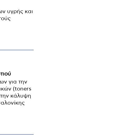
ων υγρής και
τούς
τιού
ων για την
κών (toners
 την κάλυψη
σαλονίκης