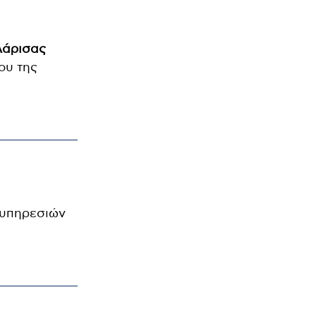
Λάρισας
ου της
 υπηρεσιών