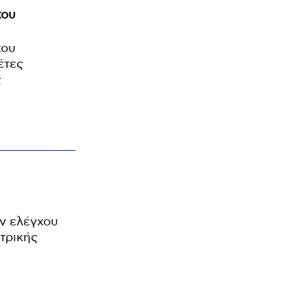
χου
χου
έτες
ς
ν ελέγχου
τρικής