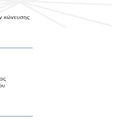
ών χώνευσης
ίας
ου