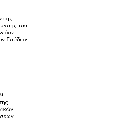
ρωσης
υνσης του
νείων
ίων Εσόδων
ου
της
νικών
έσεων