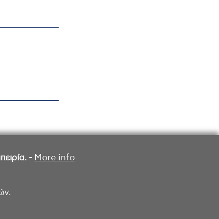
ειρία. -
More info
ών.