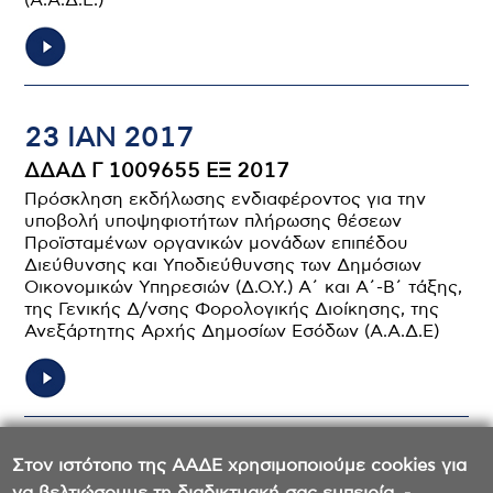
(Α.Α.Δ.Ε.)
23 ΙΑΝ 2017
ΔΔΑΔ Γ 1009655 ΕΞ 2017
Πρόσκληση εκδήλωσης ενδιαφέροντος για την
υποβολή υποψηφιοτήτων πλήρωσης θέσεων
Προϊσταμένων οργανικών μονάδων επιπέδου
Διεύθυνσης και Υποδιεύθυνσης των Δημόσιων
Οικονομικών Υπηρεσιών (Δ.Ο.Υ.) Α΄ και Α΄-Β΄ τάξης,
της Γενικής Δ/νσης Φορολογικής Διοίκησης, της
Ανεξάρτητης Αρχής Δημοσίων Εσόδων (Α.Α.Δ.Ε)
Σελιδοποίηση
Στον ιστότοπο της ΑΑΔΕ χρησιμοποιούμε cookies για
Σελίδα
100
Σελίδα
101
Σελίδα
102
Σελίδα
103
Σελίδα
104
105
Σελίδα
106
Σελίδα