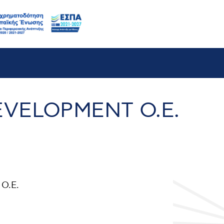
b
EVELOPMENT Ο.Ε.
Ο.Ε.