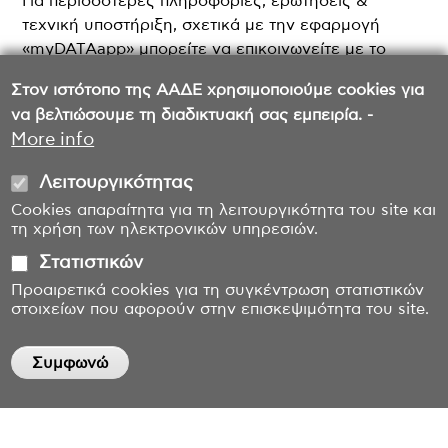
Για περισσότερες πληροφορίες, ερωτήσεις &
τεχνική υποστήριξη, σχετικά με την εφαρμογή
«myDATAapp» μπορείτε να επικοινωνείτε με το
my1521 Εξυπηρέτηση Φορολογουμένων
στο
Στον ιστότοπο της ΑΑΔΕ χρησιμοποιούμε cookies για
τηλέφωνο:
1521
.
να βελτιώσουμε τη διαδικτυακή σας εμπειρία. -
More info
Λειτουργικότητας
Cookies απαραίτητα για τη λειτουργικότητα του site και
τη χρήση των ηλεκτρονικών υπηρεσιών.
Στατιστικών
Προαιρετικά cookies για τη συγκέντρωση στατιστικών
στοιχείων που αφορούν στην επισκεψιμότητα του site.
Συμφωνώ
Withdraw consent
Επικοινωνία
Όροι χρήσης
Δήλωση προσβασιμότητας