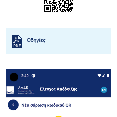
Οδηγίες
Image
Im