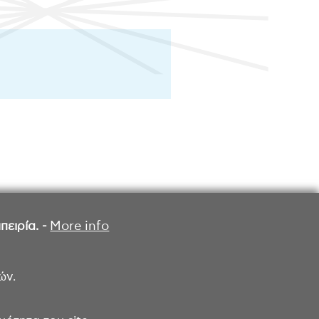
ειρία. -
More info
ών.