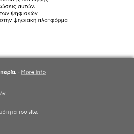
εώσεις αυτών.
ς των ψηφιακών
ν στην ψηφιακή πλατφόρμα
ειρία. -
More info
ών.
ότητα του site.
ροσβασιμότητας