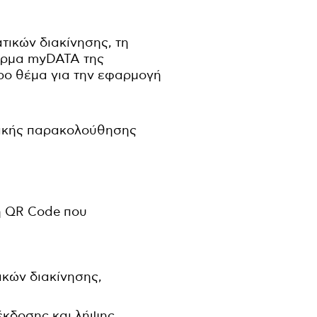
τικών διακίνησης, τη
φόρμα myDATA της
ρο θέμα για την εφαρμογή
ιακής παρακολούθησης
η QR Code που
κών διακίνησης,
 έκδοσης και λήψης